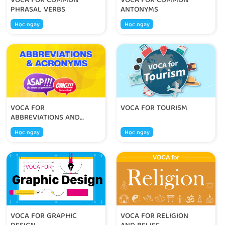
VOCA FOR COMMON
VOCA FOR COMMON
PHRASAL VERBS
ANTONYMS
Học ngay
Học ngay
VOCA FOR
VOCA FOR TOURISM
ABBREVIATIONS AND
ACRONYMS
Học ngay
Học ngay
VOCA FOR GRAPHIC
VOCA FOR RELIGION