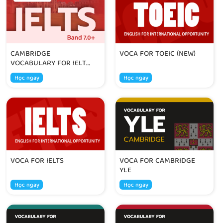
CAMBRIDGE
VOCA FOR TOEIC (NEW)
VOCABULARY FOR IELTS
(BAND 7.0+)
Học ngay
Học ngay
VOCA FOR IELTS
VOCA FOR CAMBRIDGE
YLE
Học ngay
Học ngay