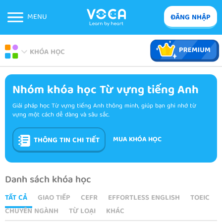
MENU
ĐĂNG NHẬP
KHÓA HỌC
Nhóm khóa học Từ vựng tiếng Anh
Giải pháp học Từ vựng tiếng Anh thông minh, giúp bạn ghi nhớ từ
vựng một cách dễ dàng và sâu sắc.
MUA KHÓA HỌC
THÔNG TIN CHI TIẾT
Danh sách khóa học
TẤT CẢ
GIAO TIẾP
CEFR
EFFORTLESS ENGLISH
TOEIC
CHUYÊN NGÀNH
TỪ LOẠI
KHÁC