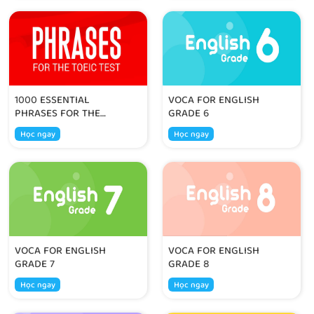
1000 ESSENTIAL
VOCA FOR ENGLISH
PHRASES FOR THE
GRADE 6
TOEIC TEST
Học ngay
Học ngay
VOCA FOR ENGLISH
VOCA FOR ENGLISH
GRADE 7
GRADE 8
Học ngay
Học ngay