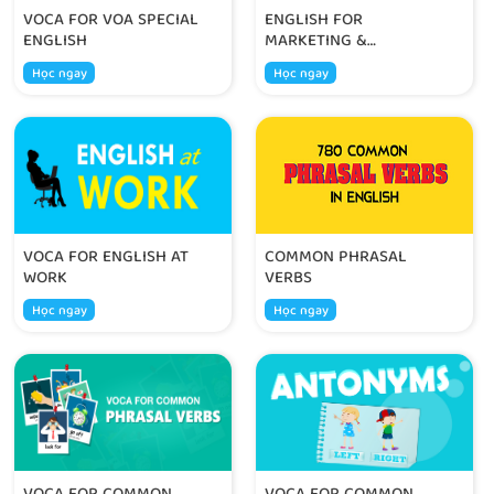
VOCA FOR VOA SPECIAL
ENGLISH FOR
ENGLISH
MARKETING &
ADVERTISING
Học ngay
Học ngay
VOCA FOR ENGLISH AT
COMMON PHRASAL
WORK
VERBS
Học ngay
Học ngay