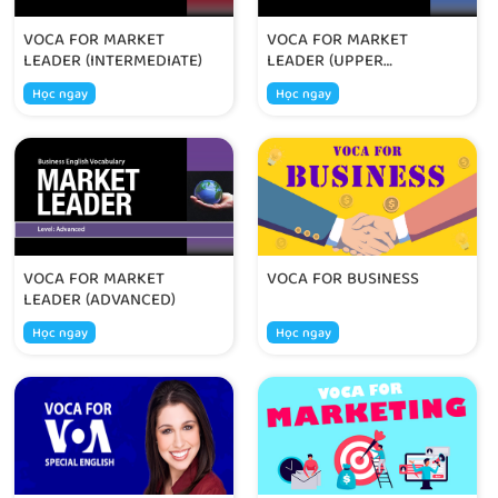
VOCA FOR MARKET
VOCA FOR MARKET
LEADER (INTERMEDIATE)
LEADER (UPPER
INTERMEDIATE)
Học ngay
Học ngay
VOCA FOR MARKET
VOCA FOR BUSINESS
LEADER (ADVANCED)
Học ngay
Học ngay