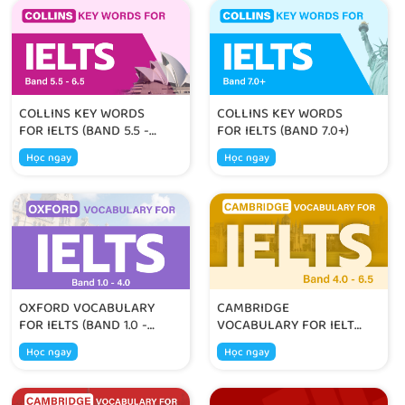
COLLINS KEY WORDS
COLLINS KEY WORDS
FOR IELTS (BAND 5.5 -
FOR IELTS (BAND 7.0+)
6.5)
Học ngay
Học ngay
OXFORD VOCABULARY
CAMBRIDGE
FOR IELTS (BAND 1.0 -
VOCABULARY FOR IELTS
4.0)
(BAND 4.0 - 6.5)
Học ngay
Học ngay